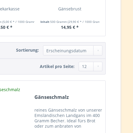
ekarkasse
Gänsebrust
Gänsebrust
mm
(5,00 € * / 1000 Gramm)
Inhalt
500 Gramm
(29,90 € * / 1000 Gramm)
Inhalt
1400 Gram
,50 € *
14,95 € *
40,
Sortierung:
Artikel pro Seite:
Gänseschmalz
reines Gänseschmalz von unserer
Emsländischen Landgans im 400
Gramm Becher. Ideal fürs Brot
oder zum anbraten von
Bratkartoffeln.