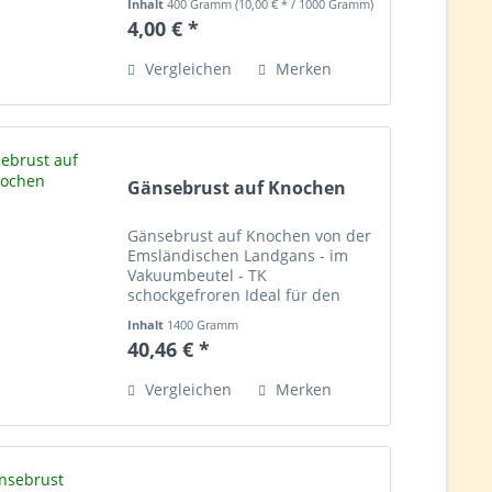
Inhalt
400 Gramm
(10,00 € * / 1000 Gramm)
4,00 € *
Vergleichen
Merken
Gänsebrust auf Knochen
Gänsebrust auf Knochen von der
Emsländischen Landgans - im
Vakuumbeutel - TK
schockgefroren Ideal für den
Backofen. Hinweis: Das Produkt
Inhalt
1400 Gramm
wird nach Ihrer Bestellung frisch
(28,90 € * / 1000 Gramm)
40,46 € *
und grammgenau ausgewogen.
Daher können Gewicht und
Vergleichen
Merken
Endpreis...