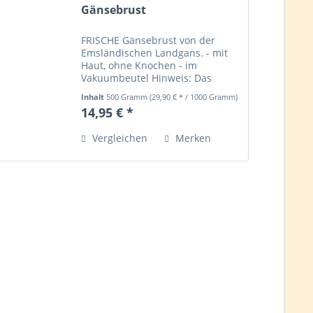
Gänsebrust
FRISCHE Gänsebrust von der
Emsländischen Landgans. - mit
Haut, ohne Knochen - im
Vakuumbeutel Hinweis: Das
Produkt wird nach Ihrer
Inhalt
500 Gramm
(29,90 € * / 1000 Gramm)
Bestellung frisch und
14,95 € *
grammgenau ausgewogen. Daher
können Gewicht und Endpreis
Vergleichen
Merken
abweichen.