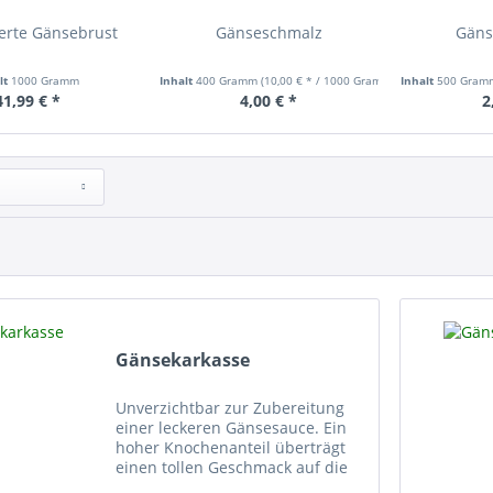
erte Gänsebrust
Gänseschmalz
Gäns
lt
1000 Gramm
Inhalt
400 Gramm
(10,00 € * / 1000 Gramm)
Inhalt
500 Gra
41,99 € *
4,00 € *
2
Gänsekarkasse
Unverzichtbar zur Zubereitung
einer leckeren Gänsesauce. Ein
hoher Knochenanteil überträgt
einen tollen Geschmack auf die
Sauce. Ihre Gänsekarkasse kann