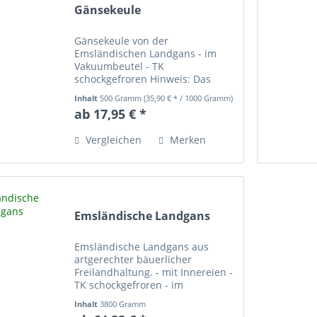
Gänsekeule
Gänsekeule von der
Emsländischen Landgans - im
Vakuumbeutel - TK
schockgefroren Hinweis: Das
Produkt wird nach Ihrer
Inhalt
500 Gramm
(35,90 € * / 1000 Gramm)
Bestellung frisch und
ab 17,95 € *
grammgenau ausgewogen. Daher
können Gewicht und Endpreis
Vergleichen
Merken
abweichen.
Emsländische Landgans
Emsländische Landgans aus
artgerechter bäuerlicher
Freilandhaltung. - mit Innereien -
TK schockgefroren - im
Folienbeutel Hinweis: Das
Inhalt
3800 Gramm
Produkt wird nach Ihrer
(16,90 € * / 1000 Gramm)