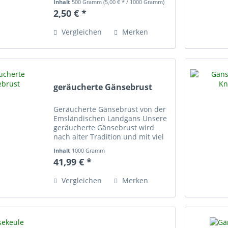
Inhalt
500 Gramm
(5,00 € * / 1000 Gramm)
enthalten: Flügel, Rücken, Haut &
2,50 € *
Hals.
Vergleichen
Merken
geräucherte Gänsebrust
Geräucherte Gänsebrust von der
Emsländischen Landgans Unsere
geräucherte Gänsebrust wird
nach alter Tradition und mit viel
Handarbeit hergestellt. Genießen
Inhalt
1000 Gramm
Sie diese Spezialität mit einem
41,99 € *
schönen Graubrot oder zu einem
Feldsalat....
Vergleichen
Merken