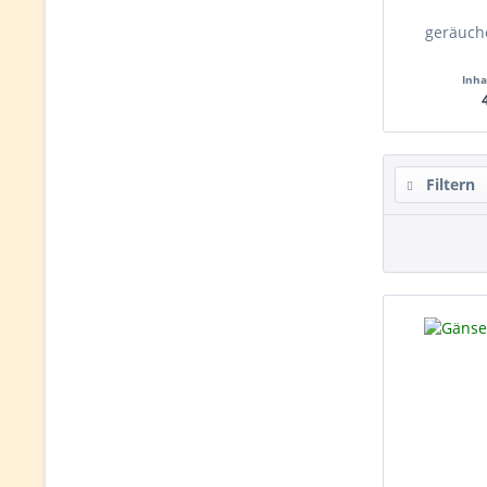
geräuch
Inha
Filtern