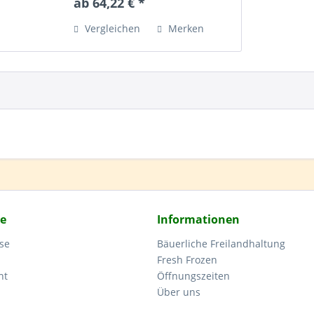
ab 64,22 € *
Bestellung frisch und
grammgenau ausgewogen. Daher
Vergleichen
Merken
können Gewicht und Endpreis...
ce
Informationen
se
Bäuerliche Freilandhaltung
Fresh Frozen
ht
Öffnungszeiten
Über uns